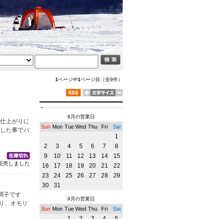
1
ページ中
1
ページ目（全9件）
8月の営業日
る仕上がりに
Sun
Mon
Tue
Wed
Thu
Fri
Sat
功した事でパ
1
2
3
4
5
6
7
8
9
10
11
12
13
14
15
完売しました
16
17
18
19
20
21
22
23
24
25
26
27
28
29
30
31
様の調子です
9月の営業日
り、オモリ
Sun
Mon
Tue
Wed
Thu
Fri
Sat
1
2
3
4
5