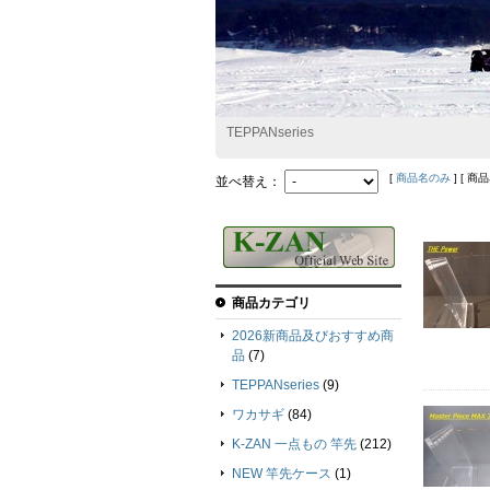
TEPPANseries
[
商品名のみ
] [ 商
並べ替え：
商品カテゴリ
2026新商品及びおすすめ商
品
(7)
TEPPANseries
(9)
ワカサギ
(84)
K-ZAN 一点もの 竿先
(212)
NEW 竿先ケース
(1)