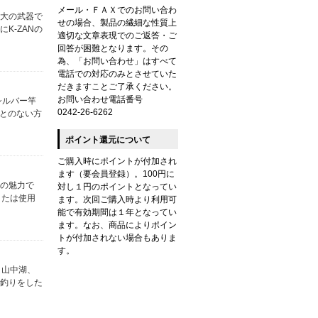
メール・ＦＡＸでのお問い合わ
最大の武器で
せの場合、製品の繊細な性質上
K-ZANの
適切な文章表現でのご返答・ご
回答が困難となります。その
為、「お問い合わせ」はすべて
電話での対応のみとさせていた
だきますことご了承ください。
お問い合わせ電話番号
シルバー竿
0242-26-6262
ことのない方
ポイント還元について
ご購入時にポイントが付加され
ます（要会員登録）。100円に
大の魅力で
対し１円のポイントとなってい
または使用
ます。次回ご購入時より利用可
能で有効期間は１年となってい
ます。なお、商品によりポイン
トが付加されない場合もありま
す。
湖、山中湖、
し釣りをした