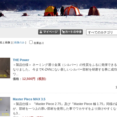
品名と画像 ] [
画像のみ
]
在庫あり
THE Power
＜製品仕様＞ ネーミング通り金属（シルバー）の性質をふるに発揮でき
なりました。 今までK-ZANにない新しいシルバー部材を研磨する事に成
ワ...
価格：
12,500円（税別）
Master Piece MAX 3.5
＜製品仕様＞ 『Master Piece 2.75』及び『Master Piece 極 1.75』同
が、部材を一つ上の厚い部材を使用した事でワカサギをより掛けやすくな
も3...