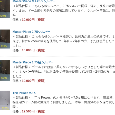
MasterPiece MAX3.5シルバー
＜製品仕様＞ こちらも極シルバー、2.75シルバー同様、弾力、反発力が
す。また、ドーム船や穴釣りの深場に適しています。 シルバー竿先は、特に
竿...
価格：
10,000円（税別）
MasterPiece 2.75シルバー
＜製品仕様＞ こちらも極シルバー同様弾力、反発力が最大の武器です。 
先は、特にK-ZANの竿先を使用して1年目～2年目の方、または使用した
にお...
価格：
10,000円（税別）
MasterPiece 1.75極シルバー
＜製品仕様＞ ゴールドには無い柔らかい中にもしっかりとした弾力が最
す。 シルバー竿先は、特にK-ZANの竿先を使用して1年目～2年目の方、
したこ...
価格：
10,000円（税別）
The Power MAX
＜製品仕様＞ 『The Power』のオモリが6～7.5ｇ用になります。 野尻
桧原湖のドーム船の激荒用に制作しました。 昨年、野尻湖のドン深で試
際...
価格：
12,500円（税別）