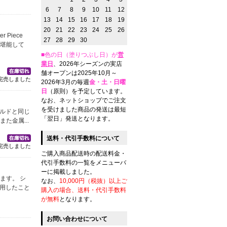
6
7
8
9
10
11
12
13
14
15
16
17
18
19
20
21
22
23
24
25
26
Piece
27
28
29
30
を堪能して
■色の日（塗りつぶし日）が
営
業日
、2026年シーズンの実店
舗オープンは2025年10月～
完売しました
2026年3月の毎週
金・土・日曜
日
（原則）を予定しています。
なお、ネットショップでご注文
を受けました商品の発送は最短
ゴールドと同じ
「翌日」発送となります。
た金属...
送料・代引手数料について
完売しました
ご購入商品配送時の配送料金・
代引手数料の一覧をメニューバ
ーに掲載しました。
ます。 シ
なお、
10,000円（税抜）以上ご
使用したこと
購入の場合、送料・代引手数料
が無料
となります。
お問い合わせについて