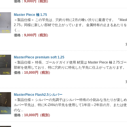
価格：
9,000円（税別）
Master Piece 極 1.75
＜製品仕様＞ この竿先は、穴釣り特に2月の喰い渋りに最適です。 『Master 
2.75』同様に新しい部材で仕上がっています。 金属特有の止まるあたり
く...
価格：
9,000円（税別）
MasterPiece premium soft 1.25
＜製品仕様＞ 特長、ゴールドガイド使用 材質は Master Piece 極 2.75
部材を使用しており、特に穴釣りに特化した竿先に仕上がっております。 ま
価格：
10,000円（税別）
MasterPiece Flash2.5シルバー
＜製品仕様＞ シルバーの先調子はシルバー特有の小刻みな当たりが楽しめ
ルバー竿先は、特にK-ZANの竿先を使用して1年目～2年目の方、または
のな...
価格：
10,000円（税別）