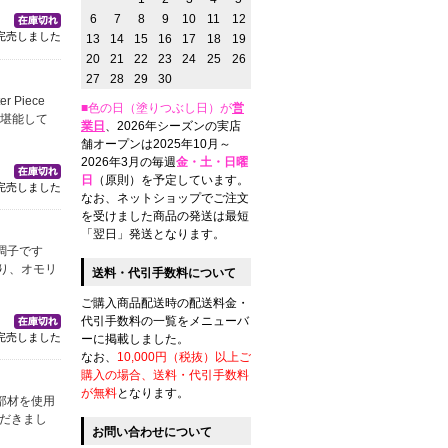
6
7
8
9
10
11
12
完売しました
13
14
15
16
17
18
19
20
21
22
23
24
25
26
27
28
29
30
Piece
■色の日（塗りつぶし日）が
営
を堪能して
業日
、2026年シーズンの実店
舗オープンは2025年10月～
2026年3月の毎週
金・土・日曜
日
（原則）を予定しています。
完売しました
なお、ネットショップでご注文
を受けました商品の発送は最短
「翌日」発送となります。
様の調子です
り、オモリ
送料・代引手数料について
ご購入商品配送時の配送料金・
代引手数料の一覧をメニューバ
完売しました
ーに掲載しました。
なお、
10,000円（税抜）以上ご
購入の場合、送料・代引手数料
が無料
となります。
同じ部材を使用
ただきまし
お問い合わせについて