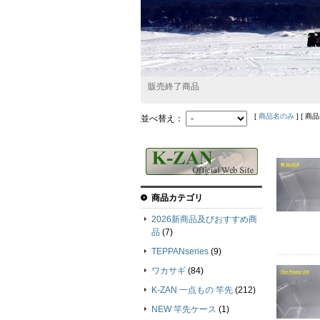
販売終了商品
[
商品名のみ
] [ 商
並べ替え：
商品カテゴリ
2026新商品及びおすすめ商
品
(7)
TEPPANseries
(9)
ワカサギ
(84)
K-ZAN 一点もの 竿先
(212)
NEW 竿先ケース
(1)