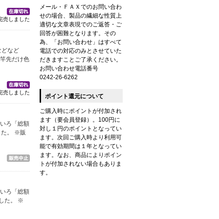
メール・ＦＡＸでのお問い合わ
せの場合、製品の繊細な性質上
完売しました
適切な文章表現でのご返答・ご
回答が困難となります。その
為、「お問い合わせ」はすべて
などなど
電話での対応のみとさせていた
は竿先だけ色
だきますことご了承ください。
お問い合わせ電話番号
0242-26-6262
完売しました
ポイント還元について
ご購入時にポイントが付加され
ます（要会員登録）。100円に
ろいろ「総額
対し１円のポイントとなってい
た。 ※販
ます。次回ご購入時より利用可
能で有効期間は１年となってい
ます。なお、商品によりポイン
トが付加されない場合もありま
す。
ろいろ「総額
した。 ※