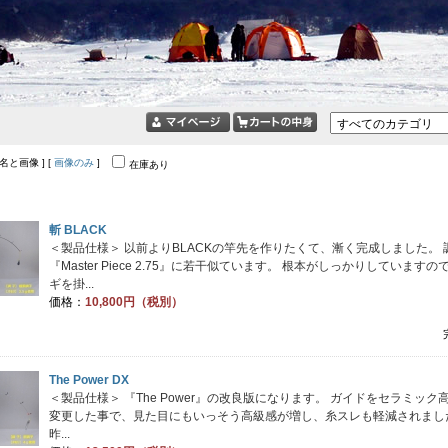
品名と画像 ] [
画像のみ
]
在庫あり
斬 BLACK
＜製品仕様＞ 以前よりBLACKの竿先を作りたくて、漸く完成しました。 
『Master Piece 2.75』に若干似ています。 根本がしっかりしています
ギを掛...
価格：
10,800円（税別）
The Power DX
＜製品仕様＞ 『The Power』の改良版になります。 ガイドをセラミック
変更した事で、見た目にもいっそう高級感が増し、糸スレも軽減されまし
昨...