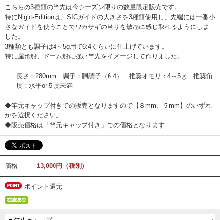
こちらの3種類の竿先は今シーズン限りの数量限定販売です。
特にNight-Editionは、SICガイドの大きさを3種類使用し、先端には一番小
さなガイドを使うことでワカサギの当りを敏感に感じ取れるようにしま
した。
3種類とも調子は4～5g用で6:4くらいに仕上げています。
特に屋形船、ドーム船に強い竿先をイメージして作りました。
竿
長さ：280mm 調子：胴調子（6:4） 推奨オモリ：4～5ｇ 推奨角
先
度：水平or５度未満
◆竿元キャップ付きでの販売となりますので【８mm、５mm】のいずれ
かを選択ください。
◆販売価格は「竿元キャップ付き」での価格となります
価格
13,000円（税別）
ポイント還元