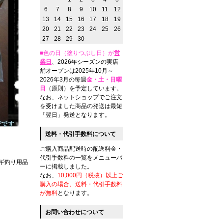
6
7
8
9
10
11
12
13
14
15
16
17
18
19
20
21
22
23
24
25
26
27
28
29
30
■色の日（塗りつぶし日）が
営
業日
、2026年シーズンの実店
舗オープンは2025年10月～
2026年3月の毎週
金・土・日曜
日
（原則）を予定しています。
なお、ネットショップでご注文
を受けました商品の発送は最短
「翌日」発送となります。
送料・代引手数料について
ご購入商品配送時の配送料金・
代引手数料の一覧をメニューバ
ギ釣り用品
ーに掲載しました。
なお、
10,000円（税抜）以上ご
購入の場合、送料・代引手数料
が無料
となります。
お問い合わせについて