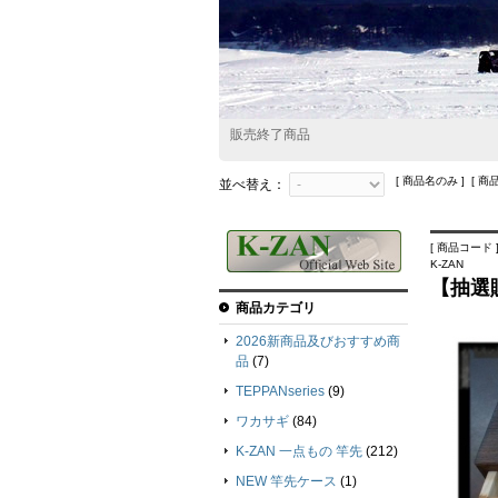
販売終了商品
[ 商品名のみ ] [ 商
並べ替え：
[ 商品コード ]
K-ZAN
【抽選販
商品カテゴリ
2026新商品及びおすすめ商
品
(7)
TEPPANseries
(9)
ワカサギ
(84)
K-ZAN 一点もの 竿先
(212)
NEW 竿先ケース
(1)