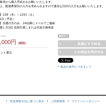
販売から購入手続きをお願いいたします。
上、配達希望日の入力を求められますので適当な日付の入力をお願いいたします。
12/8（木）～12/31（土）
1/3（予定）
】当選の方のみ、1/4以降にメールでご連絡
渡し方法】店頭引渡しまたは代金引換発送
 0307
0,000円
（税別）
イント還元
返品の条件につきまして
特定商取引法に基づく表示
ご利用環境
プライバシーポリシー