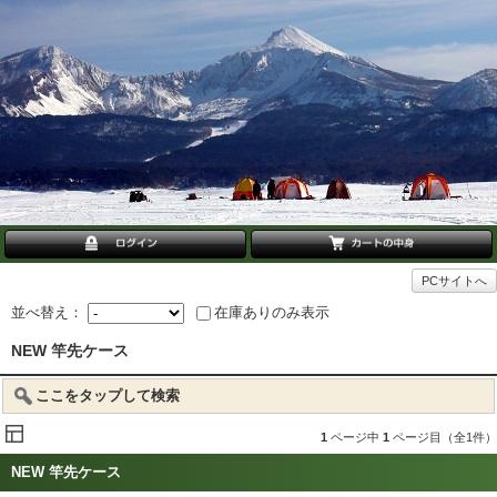
PCサイトへ
並べ替え：
在庫ありのみ表示
NEW 竿先ケース
ここをタップして検索
1
ページ中
1
ページ目（全1件）
NEW 竿先ケース