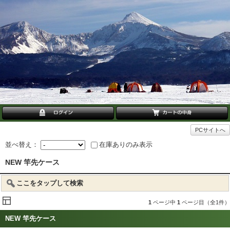
PCサイトへ
並べ替え：
在庫ありのみ表示
NEW 竿先ケース
ここをタップして検索
1
ページ中
1
ページ目（全1件）
NEW 竿先ケース