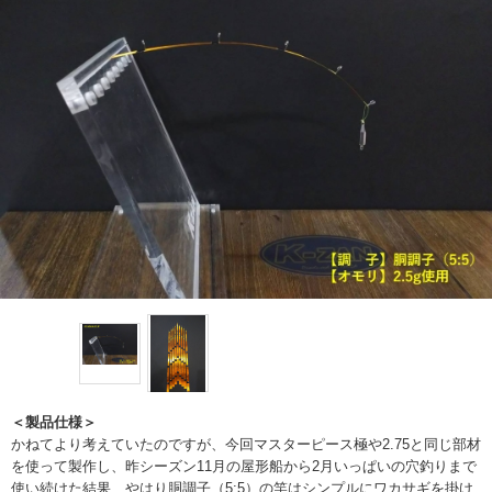
＜製品仕様＞
かねてより考えていたのですが、今回マスターピース極や2.75と同じ部材
を使って製作し、昨シーズン11月の屋形船から2月いっぱいの穴釣りまで
使い続けた結果、やはり胴調子（5:5）の竿はシンプルにワカサギを掛け