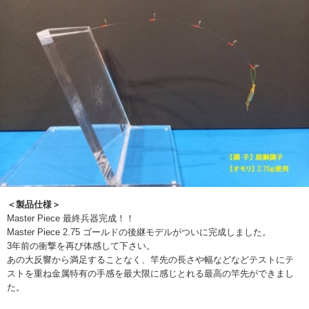
＜製品仕様＞
Master Piece 最終兵器完成！！
Master Piece 2.75 ゴールドの後継モデルがついに完成しました。
3年前の衝撃を再び体感して下さい。
あの大反響から満足することなく、竿先の長さや幅などなどテストにテ
ストを重ね金属特有の手感を最大限に感じとれる最高の竿先ができまし
た。